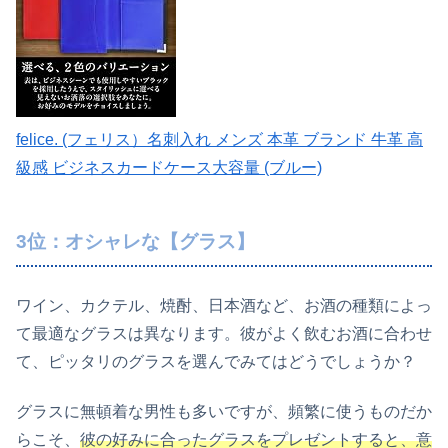
felice. (フェリス）名刺入れ メンズ 本革 ブランド 牛革 高
級感 ビジネスカードケース大容量 (ブルー)
3位：オシャレな【グラス】
ワイン、カクテル、焼酎、日本酒など、お酒の種類によっ
て最適なグラスは異なります。彼がよく飲むお酒に合わせ
て、ピッタリのグラスを選んでみてはどうでしょうか？
グラスに無頓着な男性も多いですが、頻繁に使うものだか
らこそ、
彼の好みに合ったグラスをプレゼントすると、意