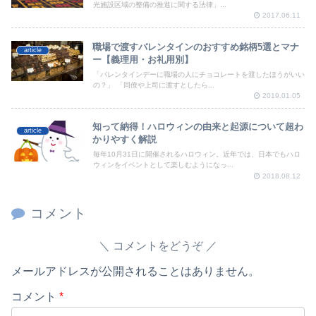
光施設区域の整備の推進に関する法律」...
2017.06.11
職場で渡すバレンタインのおすすめ銘柄5選とマナ
article
ー【義理用・お礼用別】
「バレンタインデーに職場の人にチョコレートを渡したほうがいい
の？」 「同僚や上司に渡すとしたら...
2019.01.05
知って納得！ハロウィンの由来と起源について超わ
article
かりやすく解説
毎年10月31日に開催されるハロウィン。近年では、日本でもハロ
ウィンをイベントとして楽しむようになっ...
2018.08.12
コメント
コメントをどうぞ
メールアドレスが公開されることはありません。
コメント
*