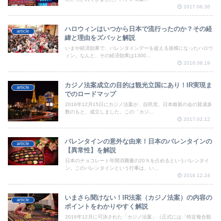
2017.06.30
ハロウィンはいつから日本で流行ったのか？その経
article
緯と理由をズバッと解説
いまや経済効果で、バレンタインデーを超える規模になったハロウ
ィン。なんと、その経済効果は1300...
2018.08.19
カジノ法案成立の目的は観光立国にあり！IR実現ま
article
でのロードマップ
2016年12月15日にカジノ法案が、自民党、日本維新の会の賛成多
数のもと、成立しました。この「カジ...
2017.02.12
バレンタインの意外な由来！日本のバレンタインの
article
【異常性】を解説
日本のチョコレート年間消費量の20％を占めるというバレンタイ
ン。このバレンタインという行事は、い...
2018.12.24
いまさら聞けない！IR法案（カジノ法案）の内容の
article
ポイントをわかりやすく解説
2016年12月に可決された「カジノ法案」（正式には「特定複合観