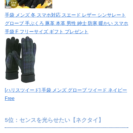
手袋 メンズ 冬 スマホ対応 スエード レザー シンサレート
グローブ 手ぶくろ 豚革 本革 男性 紳士 防寒 暖かい スマホ
手袋 F フリーサイズ ギフト プレゼント
[ハリスツイード] 手袋 メンズ グローブ ツイード ネイビー
Free
5位：センスを光らせたい【ネクタイ】