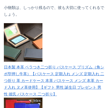
小物類は、しっかり残るので、彼も大切に使ってくれるで
しょう。
日本製 本革 ベラつき二つ折り パスケース プリズム（角シ
ボ型押し牛革）【パスケース 定期入れ メンズ 定期入れ 二
つ折り 革 カードケース 本革 パスケース メンズ 本革 カー
ド入れ ヌメ革使用】【ギフト 男性 誕生日 プレゼント 男
性 彼氏 パスケース 二つ折り】