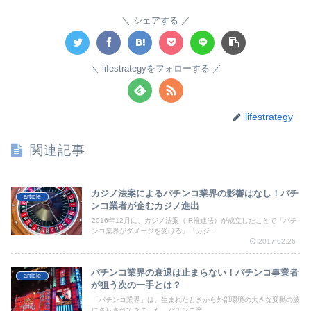
シェアする
lifestrategyをフォローする
lifestrategy
関連記事
カジノ法案によるパチンコ業界の影響はなし！パチ
article
ンコ業者が企むカジノ進出
2016年12月に、カジノ法案（IR推進法）が成立したことで「パチ
ンコ業界がダメージを受ける」「カジ...
2017.02.26
パチンコ業界の衰退は止まらない！パチンコ事業者
article
が狙う次の一手とは？
「パチンコ業界」は、生まれたときから外部環境の大きな変動の波
にさらされてきました。パチンコ業...