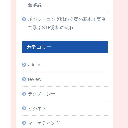
全解説！
ポジショニング戦略立案の基本！実例
で学ぶSTP分析の流れ
カテゴリー
article
review
テクノロジー
ビジネス
マーケティング