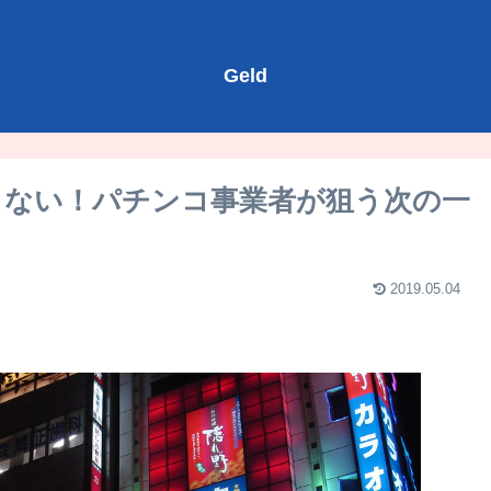
Geld
らない！パチンコ事業者が狙う次の一
2019.05.04