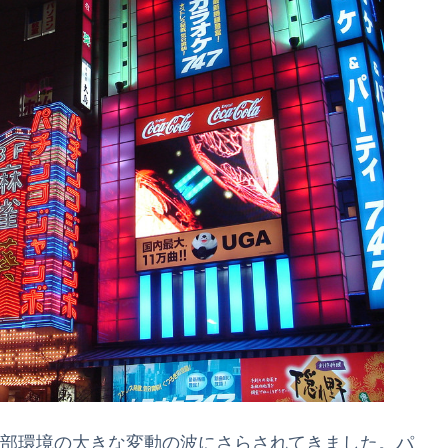
部環境の大きな変動の波にさらされてきました。パ