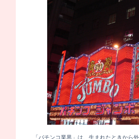
「パチンコ業界」は、生まれたときから外