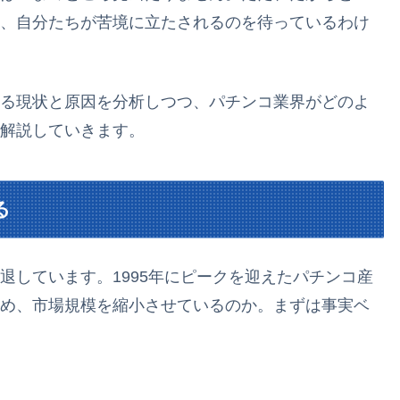
、自分たちが苦境に立たされるのを待っているわけ
る現状と原因を分析しつつ、パチンコ業界がどのよ
解説していきます。
る
退しています。1995年にピークを迎えたパチンコ産
め、市場規模を縮小させているのか。まずは事実ベ