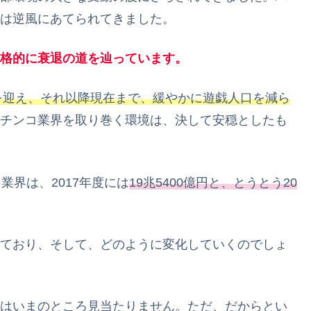
は逆風にあてられてきました。
格的に衰退の道を辿っています。
クを迎え、それ以降現在まで、緩やかに遊戯人口を減ら
チンコ業界を取り巻く環境は、決して安穏としたも
業界は、2017年度には
19兆5400億円と、とうとう20
ており、そして、どのように変化していくのでしょ
はいまのところ見当たりません。ただ、だからとい