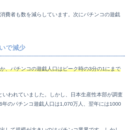
消費者も数を減らしています。次にパチンコの遊戯
いで減少
か、パチンコの遊戯人口はピーク時の3分の1にまで
」といわれていました。しかし、日本生産性本部が調査
6年のパチンコ遊戯人口は1,070万人、翌年には1000
出して規模が大きいのはパチンコ業界です。しかし