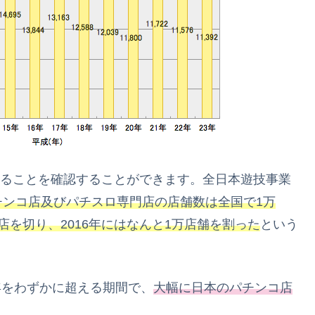
ることを確認することができます。全日本遊技事業
パチンコ店及びパチスロ専門店の店舗数は全国で1万
000店を切り、2016年にはなんと1万店舗を割った
という
年をわずかに超える期間で、
大幅に日本のパチンコ店