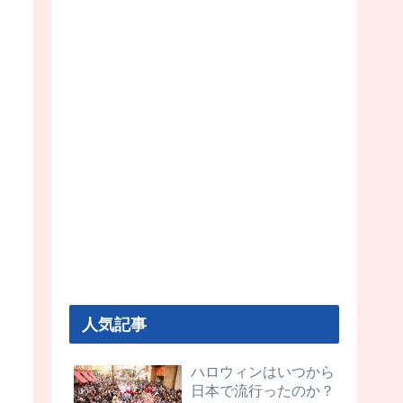
人気記事
ハロウィンはいつから
日本で流行ったのか？