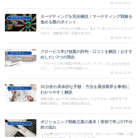
2019.05.01
ターゲティングを完全解説！マーケティング戦略を
マーケティング
進める際のポイント
マーケティングを学ぶのは難しい。あまりに多くのフレームワーク
があり、抽象度の高い言葉が含まれ...
2019.08.13
グロービス学び放題の評判・口コミを解説！おすす
マーケティング
めしたい3つの理由
「グロービス学び放題の学習コンテンツって、どんなものがある
の？」 「グロービス学び放題とい...
2019.12.15
3C分析の具体的な手順・方法を通信業界を事例に
マーケティング
わかりやすく解説
戦略立案において3C分析は欠かすことができない分析手法です。
業界の変化と、競合の変化を踏まえ...
2018.09.20
ポジショニング戦略立案の基本！実例で学ぶSTP分
マーケティング
析の流れ
この記事ではマーケティングにおける「ポジショニング戦略」に焦