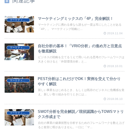
関連記事
マーケティングミックスの「4P」完全解説！
マーケティング
マーケティングに携わる者なら誰もが一度は耳にしたことがある
「4P」。 マーケティング戦略に...
2019.11.04
自社分析の基本！「VRIO分析」の進め方と注意点
マーケティング
を徹底解説
ビジネスの戦略を立てるうえで用いられる思考のフレームワークは
大きく分けると「外部環境分析」と...
2018.10.01
PEST分析はこれだけでOK！実例を交えて分かり
マーケティング
やすく解説
新しい事業をはじめるとき、もしくは既存のビジネスに危機感を覚
え、新しい取り組みを行うときには...
2018.06.10
SWOT分析を完全解説／現状認識からTOWSマトリ
マーケティング
クス作成まで
自社の事業の健康状態を分析するためのフレームワークを数え上げ
ると枚挙に暇がありません。一口に「マ...